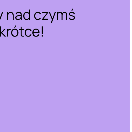
y nad czymś
krótce!