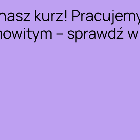
nasz kurz! Pracujem
owitym – sprawdź w