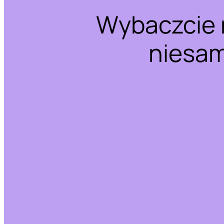
Wybaczcie 
niesam