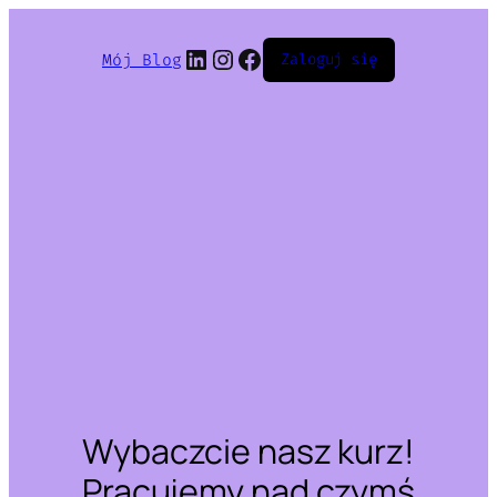
LinkedIn
Instagram
Facebook
Mój Blog
Zaloguj się
Wybaczcie nasz kurz!
Pracujemy nad czymś