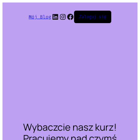
LinkedIn
Instagram
Facebook
Mój Blog
Zaloguj się
Wybaczcie nasz kurz!
Pracujemy nad czymś