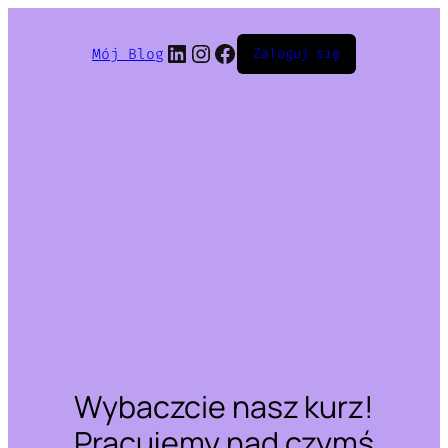
LinkedIn
Instagram
Facebook
Mój Blog
Zaloguj się
Wybaczcie nasz kurz!
Pracujemy nad czymś