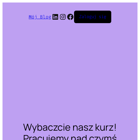
LinkedIn
Instagram
Facebook
Mój Blog
Zaloguj się
Wybaczcie nasz kurz!
Pracujemy nad czymś