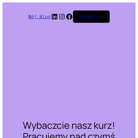
LinkedIn
Instagram
Facebook
Mój Blog
Zaloguj się
Wybaczcie nasz kurz!
Pracujemy nad czymś