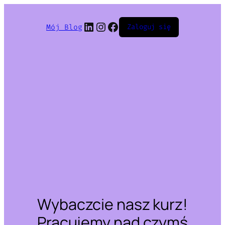
LinkedIn
Instagram
Facebook
Mój Blog
Zaloguj się
Wybaczcie nasz kurz!
Pracujemy nad czymś