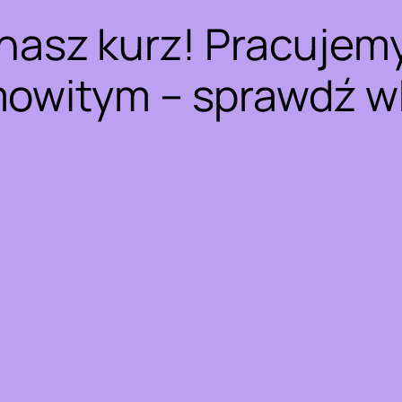
nasz kurz! Pracujem
owitym – sprawdź w