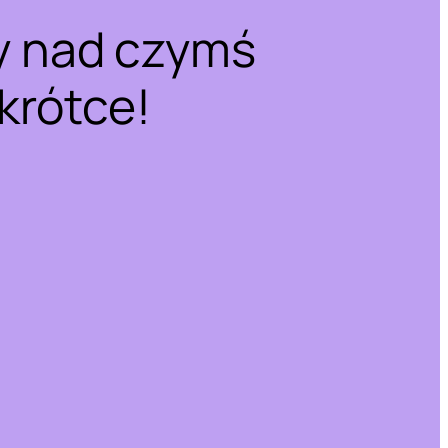
y nad czymś
krótce!