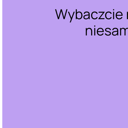
Wybaczcie 
niesam