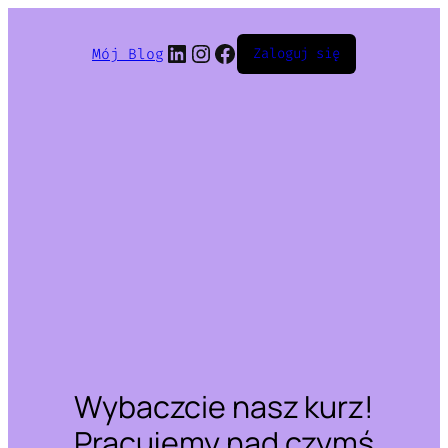
LinkedIn
Instagram
Facebook
Mój Blog
Zaloguj się
Wybaczcie nasz kurz!
Pracujemy nad czymś