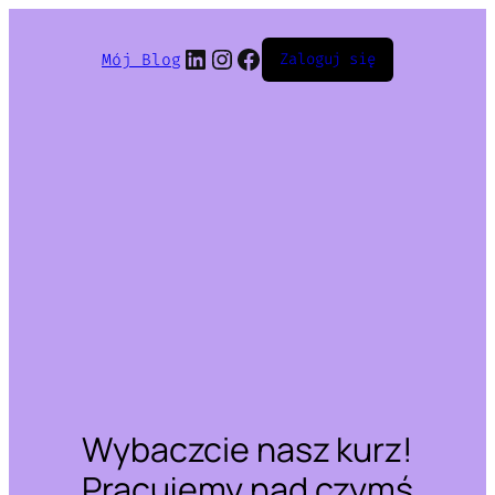
LinkedIn
Instagram
Facebook
Mój Blog
Zaloguj się
Wybaczcie nasz kurz!
Pracujemy nad czymś