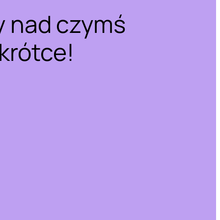
y nad czymś
krótce!