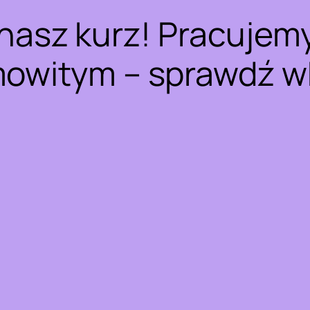
nasz kurz! Pracujem
owitym – sprawdź w