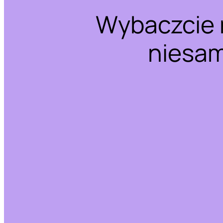
Wybaczcie 
niesam