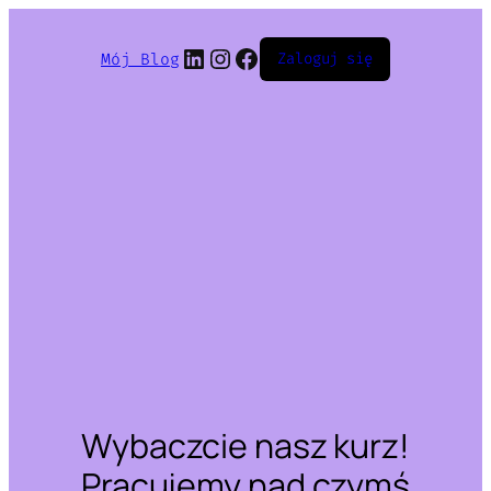
LinkedIn
Instagram
Facebook
Mój Blog
Zaloguj się
Wybaczcie nasz kurz!
Pracujemy nad czymś