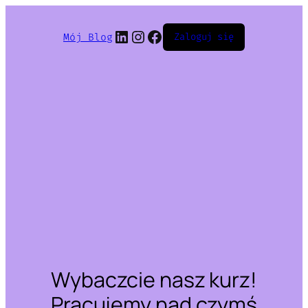
LinkedIn
Instagram
Facebook
Mój Blog
Zaloguj się
Wybaczcie nasz kurz!
Pracujemy nad czymś