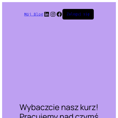
LinkedIn
Instagram
Facebook
Mój Blog
Zaloguj się
Wybaczcie nasz kurz!
Pracujemy nad czymś