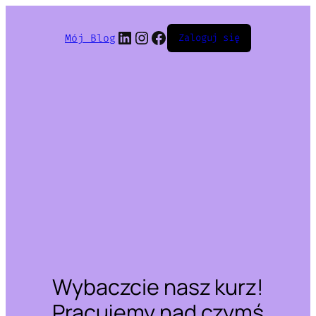
LinkedIn
Instagram
Facebook
Mój Blog
Zaloguj się
Wybaczcie nasz kurz!
Pracujemy nad czymś