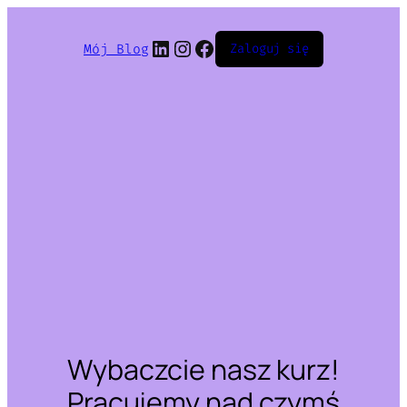
LinkedIn
Instagram
Facebook
Mój Blog
Zaloguj się
Wybaczcie nasz kurz!
Pracujemy nad czymś