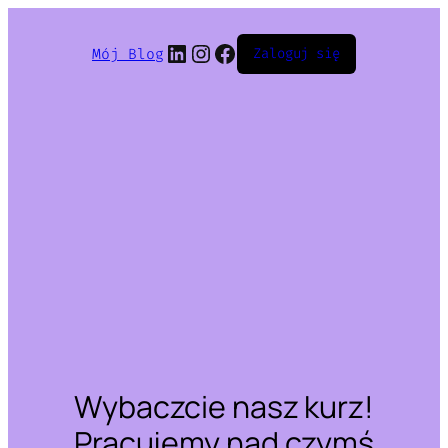
LinkedIn
Instagram
Facebook
Mój Blog
Zaloguj się
Wybaczcie nasz kurz!
Pracujemy nad czymś