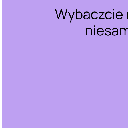
Wybaczcie 
niesam