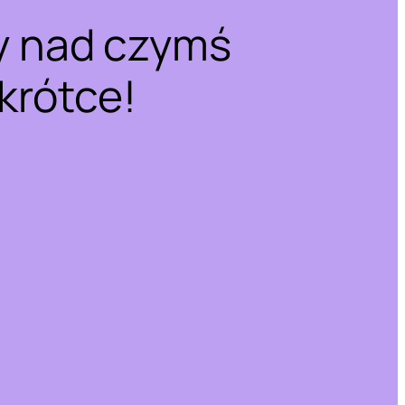
y nad czymś
krótce!