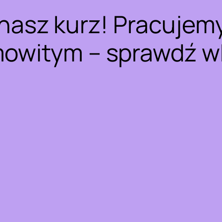
nasz kurz! Pracujem
owitym – sprawdź w