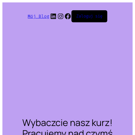
LinkedIn
Instagram
Facebook
Mój Blog
Zaloguj się
Wybaczcie nasz kurz!
Pracujemy nad czymś