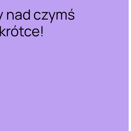
y nad czymś
krótce!