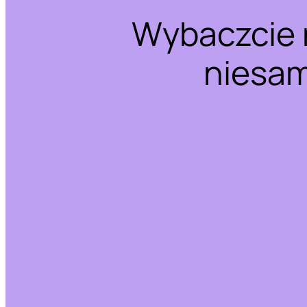
Wybaczcie 
niesam