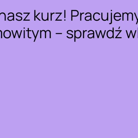
nasz kurz! Pracujem
owitym – sprawdź w