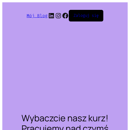
LinkedIn
Instagram
Facebook
Mój Blog
Zaloguj się
Wybaczcie nasz kurz!
Pracujemy nad czymś