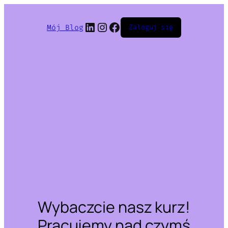
LinkedIn
Instagram
Facebook
Mój Blog
Zaloguj się
Wybaczcie nasz kurz!
Pracujemy nad czymś