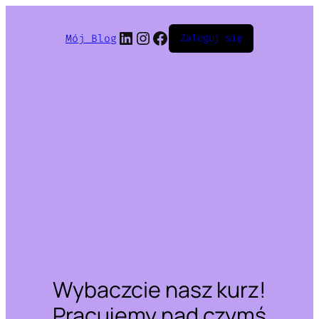
LinkedIn
Instagram
Facebook
Mój Blog
Zaloguj się
Wybaczcie nasz kurz!
Pracujemy nad czymś