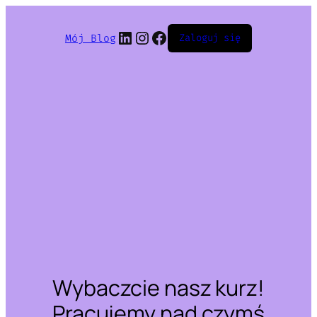
LinkedIn
Instagram
Facebook
Mój Blog
Zaloguj się
Wybaczcie nasz kurz!
Pracujemy nad czymś