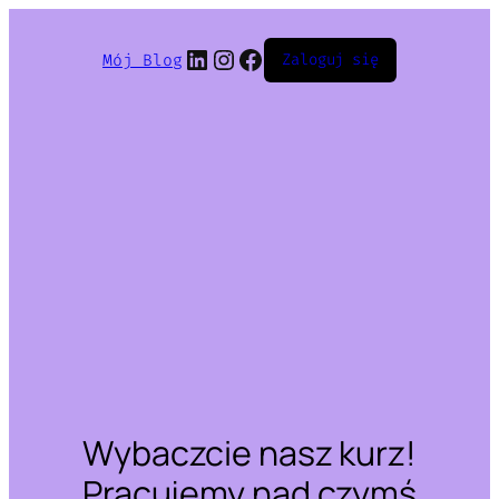
LinkedIn
Instagram
Facebook
Mój Blog
Zaloguj się
Wybaczcie nasz kurz!
Pracujemy nad czymś