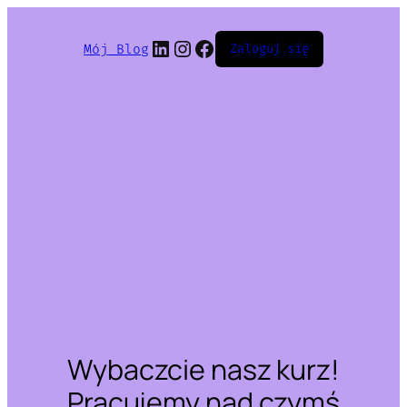
LinkedIn
Instagram
Facebook
Mój Blog
Zaloguj się
Wybaczcie nasz kurz!
Pracujemy nad czymś