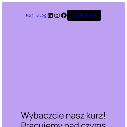
LinkedIn
Instagram
Facebook
Mój Blog
Zaloguj się
Wybaczcie nasz kurz!
Pracujemy nad czymś