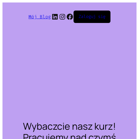
LinkedIn
Instagram
Facebook
Mój Blog
Zaloguj się
Wybaczcie nasz kurz!
Pracujemy nad czymś