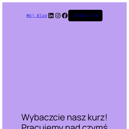
LinkedIn
Instagram
Facebook
Mój Blog
Zaloguj się
Wybaczcie nasz kurz!
Pracujemy nad czymś