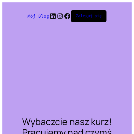
LinkedIn
Instagram
Facebook
Mój Blog
Zaloguj się
Wybaczcie nasz kurz!
Pracujemy nad czymś