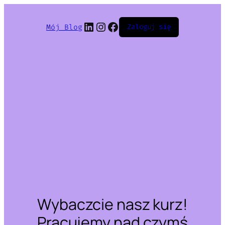
LinkedIn
Instagram
Facebook
Mój Blog
Zaloguj się
Wybaczcie nasz kurz!
Pracujemy nad czymś