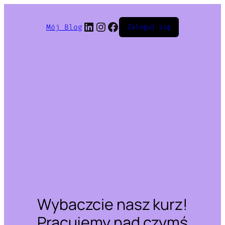
LinkedIn
Instagram
Facebook
Mój Blog
Zaloguj się
Wybaczcie nasz kurz!
Pracujemy nad czymś