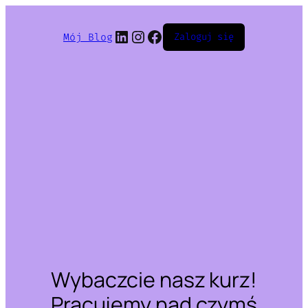
LinkedIn
Instagram
Facebook
Mój Blog
Zaloguj się
Wybaczcie nasz kurz!
Pracujemy nad czymś