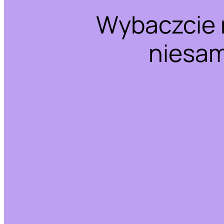
Wybaczcie 
niesam