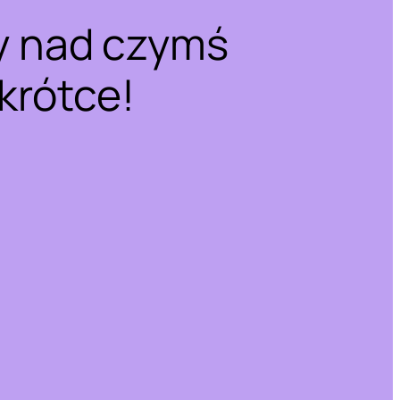
y nad czymś
krótce!