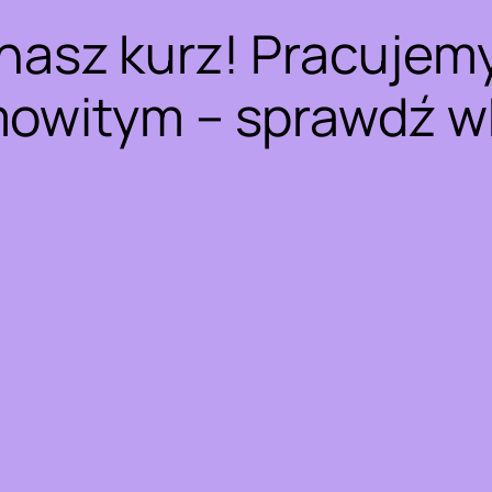
nasz kurz! Pracujem
owitym – sprawdź w